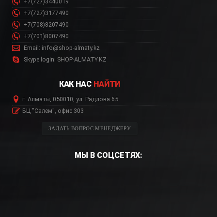
+7(727)3440019
+7(727)3177490
+7(708)8207490
+7(701)8007490
Email: info@shop-almaty.kz
Skype login: SHOP-ALMATY.KZ
КАК НАС
НАЙТИ
г. Алматы, 050010, ул. Радлова 65
БЦ "Салем", офис 303
ЗАДАТЬ ВОПРОС МЕНЕДЖЕРУ
МЫ В СОЦСЕТЯХ: