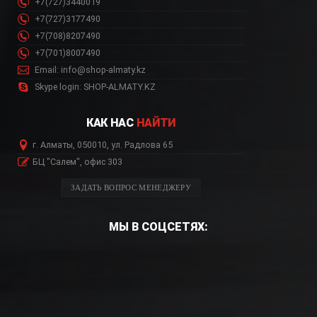
+7(727)3440019
+7(727)3177490
+7(708)8207490
+7(701)8007490
Email: info@shop-almaty.kz
Skype login: SHOP-ALMATY.KZ
КАК НАС
НАЙТИ
г. Алматы, 050010, ул. Радлова 65
БЦ "Салем", офис 303
ЗАДАТЬ ВОПРОС МЕНЕДЖЕРУ
МЫ В СОЦСЕТЯХ: